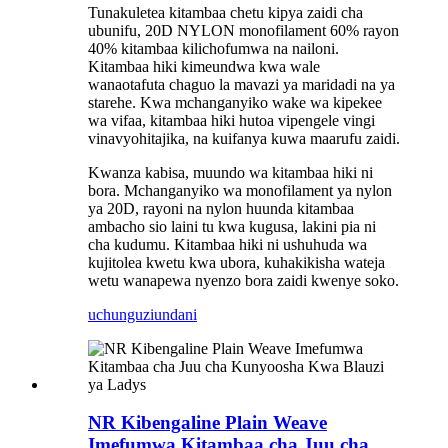
Tunakuletea kitambaa chetu kipya zaidi cha
ubunifu, 20D NYLON monofilament 60% rayon
40% kitambaa kilichofumwa na nailoni.
Kitambaa hiki kimeundwa kwa wale
wanaotafuta chaguo la mavazi ya maridadi na ya
starehe. Kwa mchanganyiko wake wa kipekee
wa vifaa, kitambaa hiki hutoa vipengele vingi
vinavyohitajika, na kuifanya kuwa maarufu zaidi.
Kwanza kabisa, muundo wa kitambaa hiki ni
bora. Mchanganyiko wa monofilament ya nylon
ya 20D, rayoni na nylon huunda kitambaa
ambacho sio laini tu kwa kugusa, lakini pia ni
cha kudumu. Kitambaa hiki ni ushuhuda wa
kujitolea kwetu kwa ubora, kuhakikisha wateja
wetu wanapewa nyenzo bora zaidi kwenye soko.
uchunguzi
undani
NR Kibengaline Plain Weave
Imefumwa Kitambaa cha Juu cha