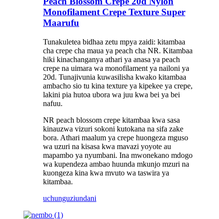
Peach Blossom Crepe 20d Nylon
Monofilament Crepe Texture Super
Maarufu
Tunakuletea bidhaa zetu mpya zaidi: kitambaa
cha crepe cha maua ya peach cha NR. Kitambaa
hiki kinachanganya athari ya anasa ya peach
crepe na uimara wa monofilament ya nailoni ya
20d. Tunajivunia kuwasilisha kwako kitambaa
ambacho sio tu kina texture ya kipekee ya crepe,
lakini pia hutoa ubora wa juu kwa bei ya bei
nafuu.
NR peach blossom crepe kitambaa kwa sasa
kinauzwa vizuri sokoni kutokana na sifa zake
bora. Athari maalum ya crepe huongeza mguso
wa uzuri na kisasa kwa mavazi yoyote au
mapambo ya nyumbani. Ina mwonekano mdogo
wa kupendeza ambao huunda mkunjo mzuri na
kuongeza kina kwa mvuto wa taswira ya
kitambaa.
uchunguzi
undani