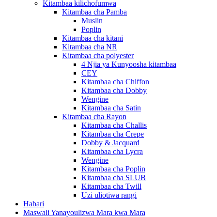
Kitambaa kilichofumwa
Kitambaa cha Pamba
Muslin
Poplin
Kitambaa cha kitani
Kitambaa cha NR
Kitambaa cha polyester
4 Njia ya Kunyoosha kitambaa
CEY
Kitambaa cha Chiffon
Kitambaa cha Dobby
Wengine
Kitambaa cha Satin
Kitambaa cha Rayon
Kitambaa cha Challis
Kitambaa cha Crepe
Dobby & Jacquard
Kitambaa cha Lycra
Wengine
Kitambaa cha Poplin
Kitambaa cha SLUB
Kitambaa cha Twill
Uzi uliotiwa rangi
Habari
Maswali Yanayoulizwa Mara kwa Mara