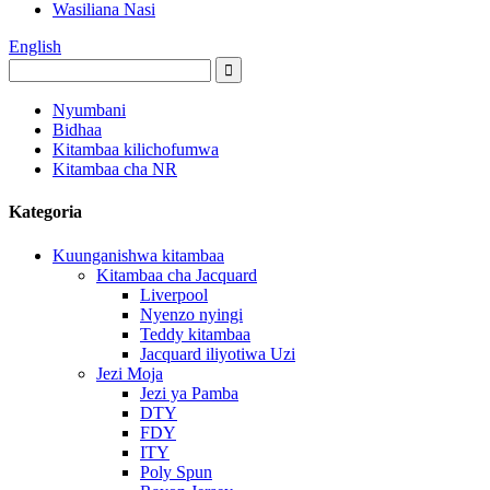
Wasiliana Nasi
English
Nyumbani
Bidhaa
Kitambaa kilichofumwa
Kitambaa cha NR
Kategoria
Kuunganishwa kitambaa
Kitambaa cha Jacquard
Liverpool
Nyenzo nyingi
Teddy kitambaa
Jacquard iliyotiwa Uzi
Jezi Moja
Jezi ya Pamba
DTY
FDY
ITY
Poly Spun