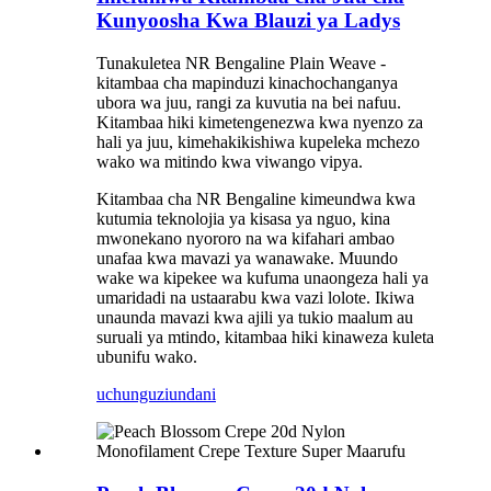
Kunyoosha Kwa Blauzi ya Ladys
Tunakuletea NR Bengaline Plain Weave -
kitambaa cha mapinduzi kinachochanganya
ubora wa juu, rangi za kuvutia na bei nafuu.
Kitambaa hiki kimetengenezwa kwa nyenzo za
hali ya juu, kimehakikishiwa kupeleka mchezo
wako wa mitindo kwa viwango vipya.
Kitambaa cha NR Bengaline kimeundwa kwa
kutumia teknolojia ya kisasa ya nguo, kina
mwonekano nyororo na wa kifahari ambao
unafaa kwa mavazi ya wanawake. Muundo
wake wa kipekee wa kufuma unaongeza hali ya
umaridadi na ustaarabu kwa vazi lolote. Ikiwa
unaunda mavazi kwa ajili ya tukio maalum au
suruali ya mtindo, kitambaa hiki kinaweza kuleta
ubunifu wako.
uchunguzi
undani