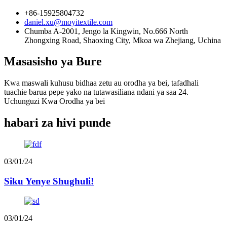
+86-15925804732
daniel.xu@moyitextile.com
Chumba A-2001, Jengo la Kingwin, No.666 North
Zhongxing Road, Shaoxing City, Mkoa wa Zhejiang, Uchina
Masasisho ya Bure
Kwa maswali kuhusu bidhaa zetu au orodha ya bei, tafadhali
tuachie barua pepe yako na tutawasiliana ndani ya saa 24.
Uchunguzi Kwa Orodha ya bei
habari za hivi punde
03/01/24
Siku Yenye Shughuli!
03/01/24