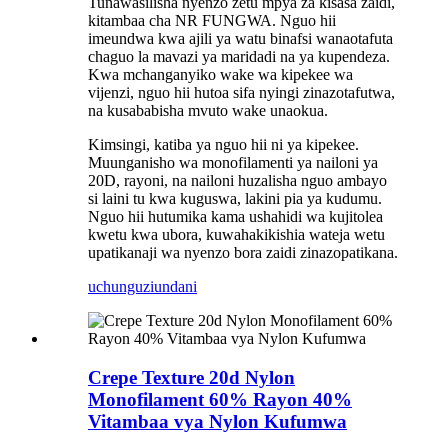
Tunawasilisha nyenzo zetu mpya za kisasa zaidi,
kitambaa cha NR FUNGWA. Nguo hii
imeundwa kwa ajili ya watu binafsi wanaotafuta
chaguo la mavazi ya maridadi na ya kupendeza.
Kwa mchanganyiko wake wa kipekee wa
vijenzi, nguo hii hutoa sifa nyingi zinazotafutwa,
na kusababisha mvuto wake unaokua.
Kimsingi, katiba ya nguo hii ni ya kipekee.
Muunganisho wa monofilamenti ya nailoni ya
20D, rayoni, na nailoni huzalisha nguo ambayo
si laini tu kwa kuguswa, lakini pia ya kudumu.
Nguo hii hutumika kama ushahidi wa kujitolea
kwetu kwa ubora, kuwahakikishia wateja wetu
upatikanaji wa nyenzo bora zaidi zinazopatikana.
uchunguzi
undani
Crepe Texture 20d Nylon
Monofilament 60% Rayon 40%
Vitambaa vya Nylon Kufumwa