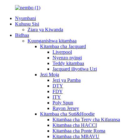
Nyumbani
Kuhusu Sisi
Ziara ya Kiwanda
Bidhaa
Kuunganishwa kitambaa
Kitambaa cha Jacquard
Liverpool
Nyenzo nyingi
Teddy kitambaa
Jacquard iliyotiwa Uzi
Jezi Moja
Jezi ya Pamba
DTY
FDY
ITY
Poly Spun
Rayon Jersey
Kitambaa cha Suti&Hoodie
Kitambaa cha Terry cha Kifaransa
Kitambaa cha HACCI
Kitambaa cha Ponte Roma
Kitambaa cha MBAVU