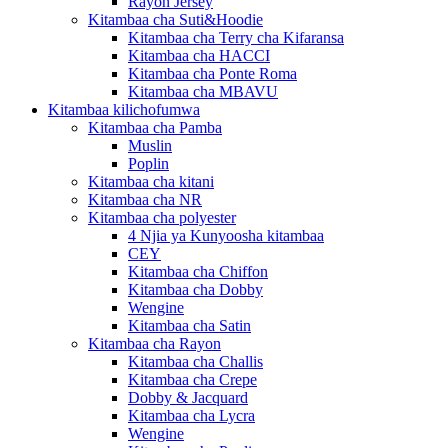
Rayon Jersey
Kitambaa cha Suti&Hoodie
Kitambaa cha Terry cha Kifaransa
Kitambaa cha HACCI
Kitambaa cha Ponte Roma
Kitambaa cha MBAVU
Kitambaa kilichofumwa
Kitambaa cha Pamba
Muslin
Poplin
Kitambaa cha kitani
Kitambaa cha NR
Kitambaa cha polyester
4 Njia ya Kunyoosha kitambaa
CEY
Kitambaa cha Chiffon
Kitambaa cha Dobby
Wengine
Kitambaa cha Satin
Kitambaa cha Rayon
Kitambaa cha Challis
Kitambaa cha Crepe
Dobby & Jacquard
Kitambaa cha Lycra
Wengine