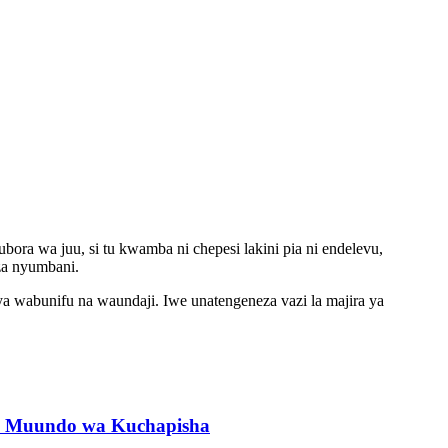
ora wa juu, si tu kwamba ni chepesi lakini pia ni endelevu,
za nyumbani.
a wabunifu na waundaji. Iwe unatengeneza vazi la majira ya
ya Muundo wa Kuchapisha