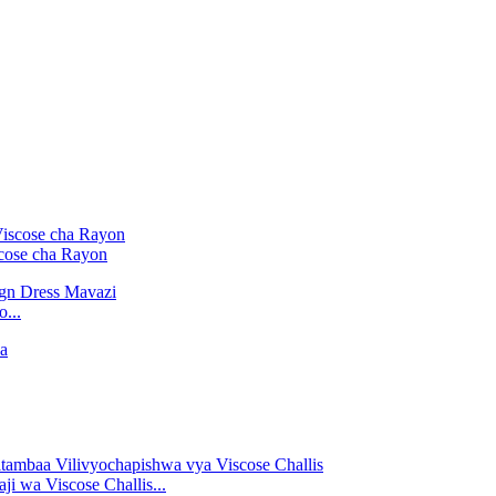
cose cha Rayon
...
 wa Viscose Challis...