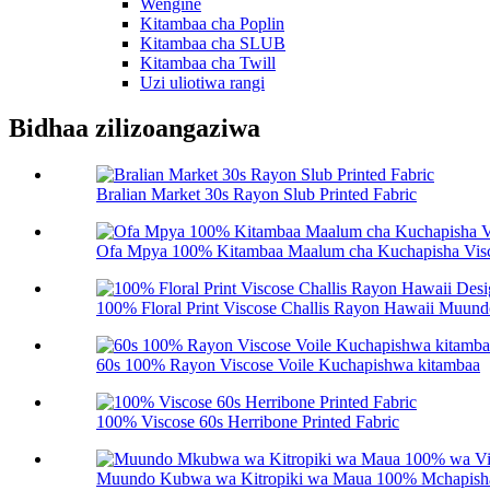
Wengine
Kitambaa cha Poplin
Kitambaa cha SLUB
Kitambaa cha Twill
Uzi uliotiwa rangi
Bidhaa zilizoangaziwa
Bralian Market 30s Rayon Slub Printed Fabric
Ofa Mpya 100% Kitambaa Maalum cha Kuchapisha Vis
100% Floral Print Viscose Challis Rayon Hawaii Muundo
60s 100% Rayon Viscose Voile Kuchapishwa kitambaa
100% Viscose 60s Herribone Printed Fabric
Muundo Kubwa wa Kitropiki wa Maua 100% Mchapishaji