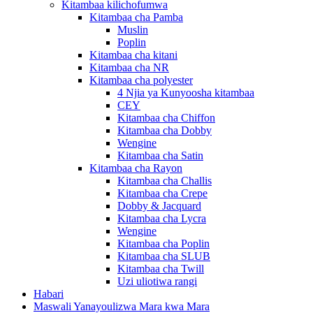
Kitambaa kilichofumwa
Kitambaa cha Pamba
Muslin
Poplin
Kitambaa cha kitani
Kitambaa cha NR
Kitambaa cha polyester
4 Njia ya Kunyoosha kitambaa
CEY
Kitambaa cha Chiffon
Kitambaa cha Dobby
Wengine
Kitambaa cha Satin
Kitambaa cha Rayon
Kitambaa cha Challis
Kitambaa cha Crepe
Dobby & Jacquard
Kitambaa cha Lycra
Wengine
Kitambaa cha Poplin
Kitambaa cha SLUB
Kitambaa cha Twill
Uzi uliotiwa rangi
Habari
Maswali Yanayoulizwa Mara kwa Mara