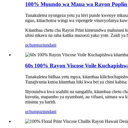
100% Muundo wa Maua wa Rayon Poplin
Tunakuletea nyongeza yetu ya hivi punde kwenye mkusa
nguo, kinachotoa wingi wa vipengele vinavyofanya kuwa
Kitambaa chetu cha Rayon Print kimeundwa mahususi kuk
uhisi mkavu na raha katika mazoezi yako yote. Zaidi ya
uchunguzi
undani
60s 100% Rayon Viscose Voile Kuchapishw
Tunakuletea bidhaa yetu mpya, kitambaa kilichochapish
Tunajivunia kutoa kitambaa hiki kwa bei ya chini kabisa
Iliyoundwa kwa usahihi na uangalifu, kitambaa chetu ch
kuvutia, mapambo ya nyumbani, au vifuasi, uimara wa k
misimu ya baridi.
uchunguzi
undani