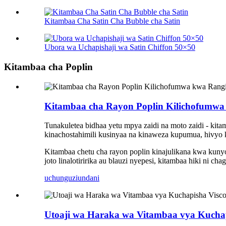
Kitambaa Cha Satin Cha Bubble cha Satin
Ubora wa Uchapishaji wa Satin Chiffon 50×50
Kitambaa cha Poplin
Kitambaa cha Rayon Poplin Kilichofumwa 
Tunakuletea bidhaa yetu mpya zaidi na moto zaidi - kita
kinachostahimili kusinyaa na kinaweza kupumua, hivyo 
Kitambaa chetu cha rayon poplin kinajulikana kwa kunyo
joto linalotiririka au blauzi nyepesi, kitambaa hiki ni 
uchunguzi
undani
Utoaji wa Haraka wa Vitambaa vya Kucha