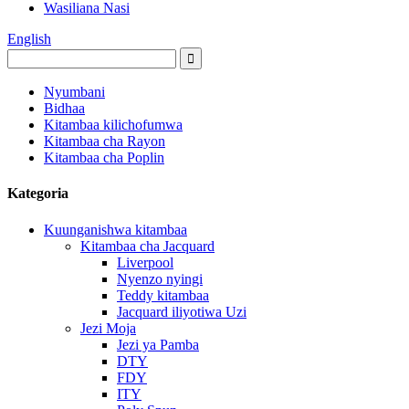
Wasiliana Nasi
English
Nyumbani
Bidhaa
Kitambaa kilichofumwa
Kitambaa cha Rayon
Kitambaa cha Poplin
Kategoria
Kuunganishwa kitambaa
Kitambaa cha Jacquard
Liverpool
Nyenzo nyingi
Teddy kitambaa
Jacquard iliyotiwa Uzi
Jezi Moja
Jezi ya Pamba
DTY
FDY
ITY