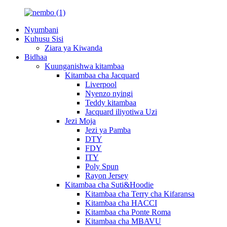
Nyumbani
Kuhusu Sisi
Ziara ya Kiwanda
Bidhaa
Kuunganishwa kitambaa
Kitambaa cha Jacquard
Liverpool
Nyenzo nyingi
Teddy kitambaa
Jacquard iliyotiwa Uzi
Jezi Moja
Jezi ya Pamba
DTY
FDY
ITY
Poly Spun
Rayon Jersey
Kitambaa cha Suti&Hoodie
Kitambaa cha Terry cha Kifaransa
Kitambaa cha HACCI
Kitambaa cha Ponte Roma
Kitambaa cha MBAVU