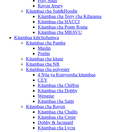
Poly Spun
Rayon Jersey
Kitambaa cha Suti&Hoodie
Kitambaa cha Terry cha Kifaransa
Kitambaa cha HACCI
Kitambaa cha Ponte Roma
Kitambaa cha MBAVU
Kitambaa kilichofumwa
Kitambaa cha Pamba
Muslin
Poplin
Kitambaa cha kitani
Kitambaa cha NR
Kitambaa cha polyester
4 Njia ya Kunyoosha kitambaa
CEY
Kitambaa cha Chiffon
Kitambaa cha Dobby
Wengine
Kitambaa cha Satin
Kitambaa cha Rayon
Kitambaa cha Challis
Kitambaa cha Crepe
Dobby & Jacquard
Kitambaa cha Lycra