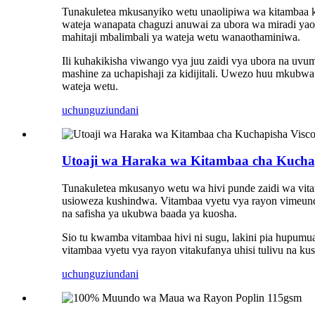
Tunakuletea mkusanyiko wetu unaolipiwa wa kitambaa k
wateja wanapata chaguzi anuwai za ubora wa miradi yao. 
mahitaji mbalimbali ya wateja wetu wanaothaminiwa.
Ili kuhakikisha viwango vya juu zaidi vya ubora na uvum
mashine za uchapishaji za kidijitali. Uwezo huu mkubw
wateja wetu.
uchunguzi
undani
Utoaji wa Haraka wa Kitambaa cha Kuchapi
Tunakuletea mkusanyo wetu wa hivi punde zaidi wa vita
usioweza kushindwa. Vitambaa vyetu vya rayon vimeund
na safisha ya ukubwa baada ya kuosha.
Sio tu kwamba vitambaa hivi ni sugu, lakini pia hupumua 
vitambaa vyetu vya rayon vitakufanya uhisi tulivu na kus
uchunguzi
undani