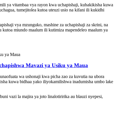
ili ya vitambaa vya rayon kwa uchapishaji, kuhakikisha kuwa
agua, tumejitolea kutoa uteuzi usio na kifani ili kukidhi
apishaji vya mzunguko, mashine za uchapishaji za skrini, na
eza kutoa miundo maalum ili kutimiza mapendeleo maalum ya
yochapishwa Mavazi ya Usiku ya Maua
unaofuata wa ushonaji kwa picha zao za kuvutia na ubora
kisha kuwa bidhaa yako iliyokamilishwa inadumisha umbo lake
 vazi la majira ya joto linalotiririka au blauzi nyepesi,