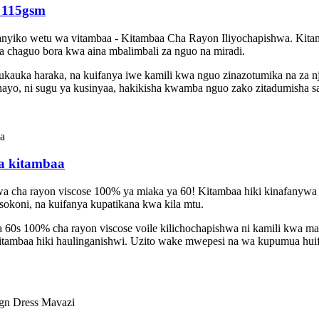
 115gsm
nyiko wetu wa vitambaa - Kitambaa Cha Rayon Iliyochapishwa. Kitam
 chaguo bora kwa aina mbalimbali za nguo na miradi.
auka haraka, na kuifanya iwe kamili kwa nguo zinazotumika na za nj
 hayo, ni sugu ya kusinyaa, hakikisha kwamba nguo zako zitadumisha sa
a kitambaa
wa cha rayon viscose 100% ya miaka ya 60! Kitambaa hiki kinafanywa 
 sokoni, na kuifanya kupatikana kwa kila mtu.
a 60s 100% cha rayon viscose voile kilichochapishwa ni kamili kwa m
itambaa hiki haulinganishwi. Uzito wake mwepesi na wa kupumua huif