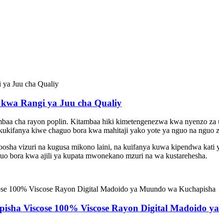
kwa Rangi ya Juu cha Qualiy
mbaa cha rayon poplin. Kitambaa hiki kimetengenezwa kwa nyenzo za ub
kukifanya kiwe chaguo bora kwa mahitaji yako yote ya nguo na nguo 
osha vizuri na kugusa mikono laini, na kuifanya kuwa kipendwa kati y
chaguo bora kwa ajili ya kupata mwonekano mzuri na wa kustarehesha.
pisha Viscose 100% Viscose Rayon Digital Madoido 