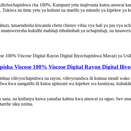
ilichochapishwa cha 100%. Kampuni yetu inajivunia kutoa anuwai kam
Tukiwa na timu yetu ya kubuni na maelfu ya miundo ya kipekee ya kuch
buzi, tunaendesha kiwanda chetu chenye vifaa vya hali ya juu vya uch
a unatuwezesha kukidhi mahitaji mbalimbali ya uchapishaji, na tunaw
sha Viscose 100% Viscose Digital Rayon Digital Ili
mbaa vilivyochapishwa na rayon, vilivyoundwa ili kuinua mradi wako 
wa kwa uangalifu ili kutoa upinzani wa kipekee wa kusinyaa, kuhaki
sana, na kuifanya kuwa yanafaa kabisa kwa anuwai ya nguo. Iwe unabuni
tarehe siku nzima.