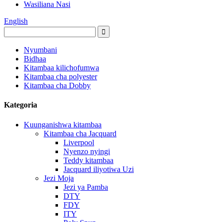
Wasiliana Nasi
English
Nyumbani
Bidhaa
Kitambaa kilichofumwa
Kitambaa cha polyester
Kitambaa cha Dobby
Kategoria
Kuunganishwa kitambaa
Kitambaa cha Jacquard
Liverpool
Nyenzo nyingi
Teddy kitambaa
Jacquard iliyotiwa Uzi
Jezi Moja
Jezi ya Pamba
DTY
FDY
ITY