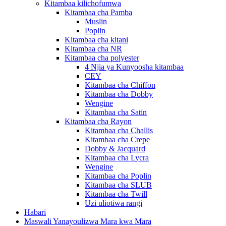
Kitambaa kilichofumwa
Kitambaa cha Pamba
Muslin
Poplin
Kitambaa cha kitani
Kitambaa cha NR
Kitambaa cha polyester
4 Njia ya Kunyoosha kitambaa
CEY
Kitambaa cha Chiffon
Kitambaa cha Dobby
Wengine
Kitambaa cha Satin
Kitambaa cha Rayon
Kitambaa cha Challis
Kitambaa cha Crepe
Dobby & Jacquard
Kitambaa cha Lycra
Wengine
Kitambaa cha Poplin
Kitambaa cha SLUB
Kitambaa cha Twill
Uzi uliotiwa rangi
Habari
Maswali Yanayoulizwa Mara kwa Mara