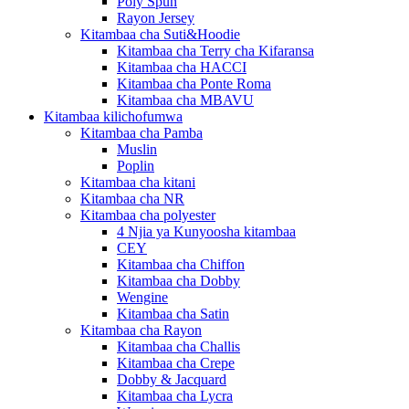
Poly Spun
Rayon Jersey
Kitambaa cha Suti&Hoodie
Kitambaa cha Terry cha Kifaransa
Kitambaa cha HACCI
Kitambaa cha Ponte Roma
Kitambaa cha MBAVU
Kitambaa kilichofumwa
Kitambaa cha Pamba
Muslin
Poplin
Kitambaa cha kitani
Kitambaa cha NR
Kitambaa cha polyester
4 Njia ya Kunyoosha kitambaa
CEY
Kitambaa cha Chiffon
Kitambaa cha Dobby
Wengine
Kitambaa cha Satin
Kitambaa cha Rayon
Kitambaa cha Challis
Kitambaa cha Crepe
Dobby & Jacquard
Kitambaa cha Lycra