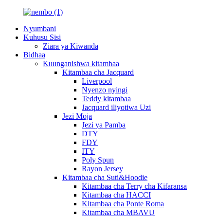
Nyumbani
Kuhusu Sisi
Ziara ya Kiwanda
Bidhaa
Kuunganishwa kitambaa
Kitambaa cha Jacquard
Liverpool
Nyenzo nyingi
Teddy kitambaa
Jacquard iliyotiwa Uzi
Jezi Moja
Jezi ya Pamba
DTY
FDY
ITY
Poly Spun
Rayon Jersey
Kitambaa cha Suti&Hoodie
Kitambaa cha Terry cha Kifaransa
Kitambaa cha HACCI
Kitambaa cha Ponte Roma
Kitambaa cha MBAVU