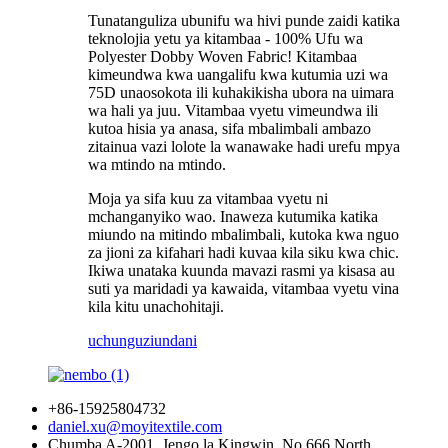
Tunatanguliza ubunifu wa hivi punde zaidi katika
teknolojia yetu ya kitambaa - 100% Ufu wa
Polyester Dobby Woven Fabric! Kitambaa
kimeundwa kwa uangalifu kwa kutumia uzi wa
75D unaosokota ili kuhakikisha ubora na uimara
wa hali ya juu. Vitambaa vyetu vimeundwa ili
kutoa hisia ya anasa, sifa mbalimbali ambazo
zitainua vazi lolote la wanawake hadi urefu mpya
wa mtindo na mtindo.
Moja ya sifa kuu za vitambaa vyetu ni
mchanganyiko wao. Inaweza kutumika katika
miundo na mitindo mbalimbali, kutoka kwa nguo
za jioni za kifahari hadi kuvaa kila siku kwa chic.
Ikiwa unataka kuunda mavazi rasmi ya kisasa au
suti ya maridadi ya kawaida, vitambaa vyetu vina
kila kitu unachohitaji.
uchunguzi
undani
+86-15925804732
daniel.xu@moyitextile.com
Chumba A-2001, Jengo la Kingwin, No.666 North