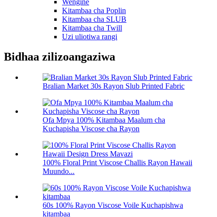
Wengine
Kitambaa cha Poplin
Kitambaa cha SLUB
Kitambaa cha Twill
Uzi uliotiwa rangi
Bidhaa zilizoangaziwa
Bralian Market 30s Rayon Slub Printed Fabric
Ofa Mpya 100% Kitambaa Maalum cha
Kuchapisha Viscose cha Rayon
100% Floral Print Viscose Challis Rayon Hawaii
Muundo...
60s 100% Rayon Viscose Voile Kuchapishwa
kitambaa