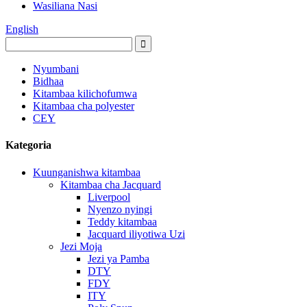
Wasiliana Nasi
English
Nyumbani
Bidhaa
Kitambaa kilichofumwa
Kitambaa cha polyester
CEY
Kategoria
Kuunganishwa kitambaa
Kitambaa cha Jacquard
Liverpool
Nyenzo nyingi
Teddy kitambaa
Jacquard iliyotiwa Uzi
Jezi Moja
Jezi ya Pamba
DTY
FDY
ITY