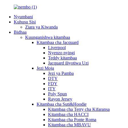
Nyumbani
Kuhusu Sisi
Ziara ya Kiwanda
Bidhaa
Kuunganishwa kitambaa
Kitambaa cha Jacquard
Liverpool
Nyenzo nyingi
Teddy kitambaa
Jacquard iliyotiwa Uzi
Jezi Moja
Jezi ya Pamba
DTY
FDY
ITY
Poly Spun
Rayon Jersey
Kitambaa cha Suti&Hoodie
Kitambaa cha Terry cha Kifaransa
Kitambaa cha HACCI
Kitambaa cha Ponte Roma
Kitambaa cha MBAVU