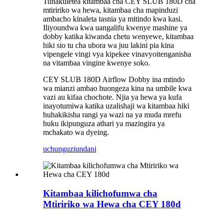
Tunakuletea kitambaa cha CEY SLUB 180D cha
mtiririko wa hewa, kitambaa cha mapinduzi
ambacho kinaleta tasnia ya mitindo kwa kasi.
Iliyoundwa kwa uangalifu kwenye mashine ya
dobby katika kiwanda chetu wenyewe, kitambaa
hiki sio tu cha ubora wa juu lakini pia kina
vipengele vingi vya kipekee vinavyoitenganisha
na vitambaa vingine kwenye soko.
CEY SLUB 180D Airflow Dobby ina mtindo
wa mianzi ambao huongeza kina na umbile kwa
vazi au kifaa chochote. Njia ya hewa ya kufa
inayotumiwa katika uzalishaji wa kitambaa hiki
huhakikisha rangi ya wazi na ya muda mrefu
huku ikipunguza athari ya mazingira ya
mchakato wa dyeing.
uchunguzi
undani
Kitambaa kilichofumwa cha
Mtiririko wa Hewa cha CEY 180d