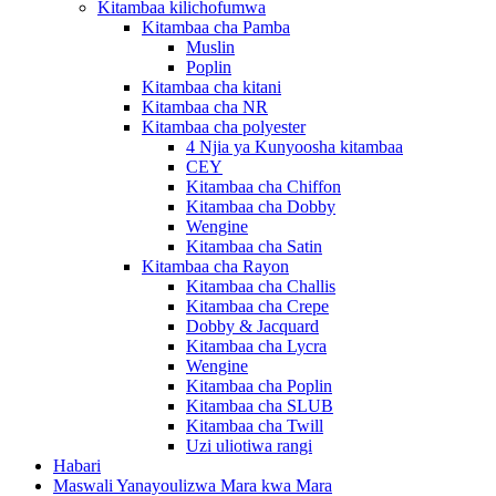
Kitambaa kilichofumwa
Kitambaa cha Pamba
Muslin
Poplin
Kitambaa cha kitani
Kitambaa cha NR
Kitambaa cha polyester
4 Njia ya Kunyoosha kitambaa
CEY
Kitambaa cha Chiffon
Kitambaa cha Dobby
Wengine
Kitambaa cha Satin
Kitambaa cha Rayon
Kitambaa cha Challis
Kitambaa cha Crepe
Dobby & Jacquard
Kitambaa cha Lycra
Wengine
Kitambaa cha Poplin
Kitambaa cha SLUB
Kitambaa cha Twill
Uzi uliotiwa rangi
Habari
Maswali Yanayoulizwa Mara kwa Mara