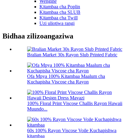
Wengine
Kitambaa cha Poplin
Kitambaa cha SLUB
Kitambaa cha Twill
Uzi uliotiwa rangi
Bidhaa zilizoangaziwa
Bralian Market 30s Rayon Slub Printed Fabric
Ofa Mpya 100% Kitambaa Maalum cha
Kuchapisha Viscose cha Rayon
100% Floral Print Viscose Challis Rayon Hawaii
Muundo...
60s 100% Rayon Viscose Voile Kuchapishwa
kitambaa