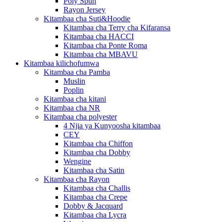
Poly Spun
Rayon Jersey
Kitambaa cha Suti&Hoodie
Kitambaa cha Terry cha Kifaransa
Kitambaa cha HACCI
Kitambaa cha Ponte Roma
Kitambaa cha MBAVU
Kitambaa kilichofumwa
Kitambaa cha Pamba
Muslin
Poplin
Kitambaa cha kitani
Kitambaa cha NR
Kitambaa cha polyester
4 Njia ya Kunyoosha kitambaa
CEY
Kitambaa cha Chiffon
Kitambaa cha Dobby
Wengine
Kitambaa cha Satin
Kitambaa cha Rayon
Kitambaa cha Challis
Kitambaa cha Crepe
Dobby & Jacquard
Kitambaa cha Lycra