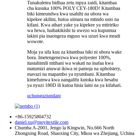
Tunakuletea bidhaa zetu mpya zaidi, kitambaa
cha kusuka 100% POLY CEY-180D! Kitambaa
hiki kimeundwa kwa usahihi na ubora wa
kipekee akilini, hutoa uimara na mtindo usio na
kifani. Kwa athari yake ya kipekee ya mtiririko
wa hewa, haihakikishi tu uwezo wa kupumua
lakini pia inaongeza mguso wa uzuri kwa mradi
wowote.
Moja ya sifa kuu za kitambaa hiki ni ubora wake
bora. Imetengenezwa kwa polyester 100%,
itastahimili mtihani wa wakati na inafaa kwa
matumizi anuwai ikiwa ni pamoja na upholstery,
mavazi na mapambo ya nyumbani. Kitambaa
kimefumwa kwa uangalifu kutoka kwa hesabu
ya nyuzi 180D ili kutoa hisia laini na ya kifahari.
uchunguzi
undani
+86-15925804732
daniel.xu@moyitextile.com
Chumba A-2001, Jengo la Kingwin, No.666 North
Zhongxing Road, Shaoxing City, Mkoa wa Zhejiang, Uchina