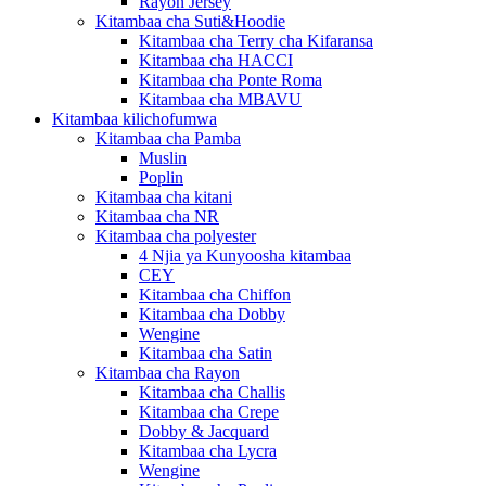
Rayon Jersey
Kitambaa cha Suti&Hoodie
Kitambaa cha Terry cha Kifaransa
Kitambaa cha HACCI
Kitambaa cha Ponte Roma
Kitambaa cha MBAVU
Kitambaa kilichofumwa
Kitambaa cha Pamba
Muslin
Poplin
Kitambaa cha kitani
Kitambaa cha NR
Kitambaa cha polyester
4 Njia ya Kunyoosha kitambaa
CEY
Kitambaa cha Chiffon
Kitambaa cha Dobby
Wengine
Kitambaa cha Satin
Kitambaa cha Rayon
Kitambaa cha Challis
Kitambaa cha Crepe
Dobby & Jacquard
Kitambaa cha Lycra
Wengine