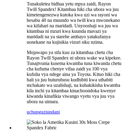
Tunakuletea bidhaa yetu mpya zaidi, Rayon
Twill Spandex! Kitambaa hiki cha ubora wa juu
kimetengenezwa kutoka kwa uzi wa rayoni wa
hesabu 40 na muundo wa twill kwa mwonekano
wa kifahari na maridadi. Unyooshaji wa juu wa
kitambaa ni mzuri kwa kuunda mavazi ya
maridadi na ya starehe ambayo yatakufanya
uonekane na kujisikia vizuri siku nzima.
Mojawapo ya sifa kuu za kitambaa chetu cha
Rayon Twill Spandex ni ubora wake wa kipekee.
Tunajivunia kusema kwamba tuna kiwanda chetu
cha kufuma chenye vifaa zaidi ya 100 vya
kufulia vya ndege aina ya Toyota. Kituo hiki cha
hali ya juu huturuhusu kudhibiti kwa uthabiti
mchakato wa uzalishaji, na kuhakikisha kwamba
kila inchi ya kitambaa kinachoondoka kwenye
kiwanda kinafikia viwango vyetu vya juu vya
ubora na uimara.
uchunguzi
undani