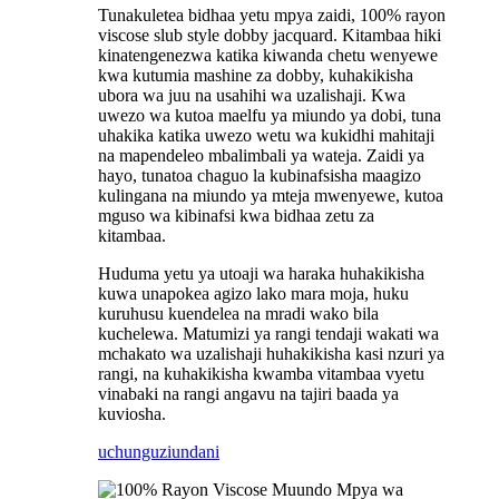
Tunakuletea bidhaa yetu mpya zaidi, 100% rayon
viscose slub style dobby jacquard. Kitambaa hiki
kinatengenezwa katika kiwanda chetu wenyewe
kwa kutumia mashine za dobby, kuhakikisha
ubora wa juu na usahihi wa uzalishaji. Kwa
uwezo wa kutoa maelfu ya miundo ya dobi, tuna
uhakika katika uwezo wetu wa kukidhi mahitaji
na mapendeleo mbalimbali ya wateja. Zaidi ya
hayo, tunatoa chaguo la kubinafsisha maagizo
kulingana na miundo ya mteja mwenyewe, kutoa
mguso wa kibinafsi kwa bidhaa zetu za
kitambaa.
Huduma yetu ya utoaji wa haraka huhakikisha
kuwa unapokea agizo lako mara moja, huku
kuruhusu kuendelea na mradi wako bila
kuchelewa. Matumizi ya rangi tendaji wakati wa
mchakato wa uzalishaji huhakikisha kasi nzuri ya
rangi, na kuhakikisha kwamba vitambaa vyetu
vinabaki na rangi angavu na tajiri baada ya
kuviosha.
uchunguzi
undani