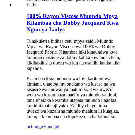
100% Rayon Viscose Muundo Mpya
Kitambaa cha Dobby Jacquard Kwa
Nguo ya Ladys
Tunakuletea bidhaa zetu mpya zaidi, Muundo
Mpya wa Rayon Viscose wa 100% wa Dobby
Jacquard Fabric. Kitambaa hiki kinaundwa kwa
kutumia mashine za dobby katika kiwanda chetu,
kikihakikisha ubora wa juu na usahihi katika kila
kipande.
Kitambaa kina muundo wa hivi karibuni wa
kimiani, unaotoa mwonekano wa kisasa na wa
kisasa kwa anuwai ya matumizi. Kwa uwezo
wetu wa kusambaza maelfu ya miundo ya dobi,
tuna uhakika kwamba utapata muundo unaofaa
kukidhi mahitaji yako. Zaidi ya hayo, tuna
uwezo wa kuzalisha miundo maalum ili kuagiza,
kukupa kitambaa cha kipekee na cha kibinafsi.
uchunguzi
undani