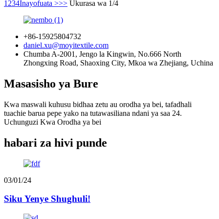
1
2
3
4
Inayofuata >
>>
Ukurasa wa 1/4
+86-15925804732
daniel.xu@moyitextile.com
Chumba A-2001, Jengo la Kingwin, No.666 North
Zhongxing Road, Shaoxing City, Mkoa wa Zhejiang, Uchina
Masasisho ya Bure
Kwa maswali kuhusu bidhaa zetu au orodha ya bei, tafadhali
tuachie barua pepe yako na tutawasiliana ndani ya saa 24.
Uchunguzi Kwa Orodha ya bei
habari za hivi punde
03/01/24
Siku Yenye Shughuli!