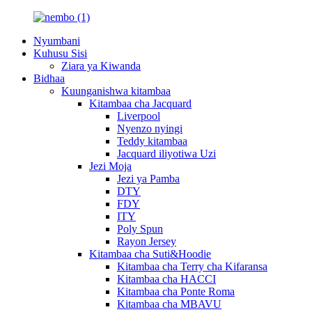
Nyumbani
Kuhusu Sisi
Ziara ya Kiwanda
Bidhaa
Kuunganishwa kitambaa
Kitambaa cha Jacquard
Liverpool
Nyenzo nyingi
Teddy kitambaa
Jacquard iliyotiwa Uzi
Jezi Moja
Jezi ya Pamba
DTY
FDY
ITY
Poly Spun
Rayon Jersey
Kitambaa cha Suti&Hoodie
Kitambaa cha Terry cha Kifaransa
Kitambaa cha HACCI
Kitambaa cha Ponte Roma
Kitambaa cha MBAVU