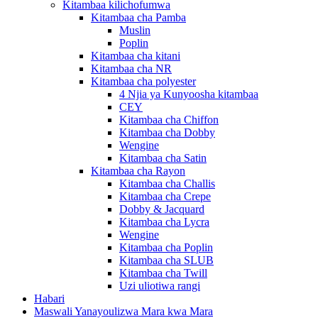
Kitambaa kilichofumwa
Kitambaa cha Pamba
Muslin
Poplin
Kitambaa cha kitani
Kitambaa cha NR
Kitambaa cha polyester
4 Njia ya Kunyoosha kitambaa
CEY
Kitambaa cha Chiffon
Kitambaa cha Dobby
Wengine
Kitambaa cha Satin
Kitambaa cha Rayon
Kitambaa cha Challis
Kitambaa cha Crepe
Dobby & Jacquard
Kitambaa cha Lycra
Wengine
Kitambaa cha Poplin
Kitambaa cha SLUB
Kitambaa cha Twill
Uzi uliotiwa rangi
Habari
Maswali Yanayoulizwa Mara kwa Mara