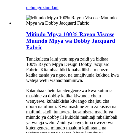
uchunguzi
undani
Mitindo Mpya 100% Rayon Viscose
Muundo Mpya wa Dobby Jacquard
Fabric
Tunakuletea laini yetu mpya zaidi ya bidhaa:
100% Rayon Mpya Design Dobby Jacquard
Fabric. Kitambaa hiki kinabadilisha mchezo
katika tasnia ya nguo, na tunajivunia kukitoa kwa
wateja wetu wanaothaminiwa.
Kitambaa chetu kinatengenezwa kwa kutumia
mashine za dobby katika kiwanda chetu
wenyewe, kuhakikisha kiwango cha juu cha
ubora na ufundi. Kwa mashine zetu za kisasa na
mafundi stadi, tunaweza kusambaza maelfu ya
miundo ya dobby ili kukidhi mahitaji mbalimbali
ya wateja wetu. Zaidi ya hayo, tuna uwezo wa
kutengeneza miundo maalum kulingana na