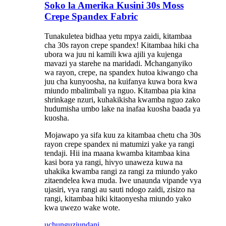
Soko la Amerika Kusini 30s Moss
Crepe Spandex Fabric
Tunakuletea bidhaa yetu mpya zaidi, kitambaa
cha 30s rayon crepe spandex! Kitambaa hiki cha
ubora wa juu ni kamili kwa ajili ya kujenga
mavazi ya starehe na maridadi. Mchanganyiko
wa rayon, crepe, na spandex hutoa kiwango cha
juu cha kunyoosha, na kuifanya kuwa bora kwa
miundo mbalimbali ya nguo. Kitambaa pia kina
shrinkage nzuri, kuhakikisha kwamba nguo zako
hudumisha umbo lake na inafaa kuosha baada ya
kuosha.
Mojawapo ya sifa kuu za kitambaa chetu cha 30s
rayon crepe spandex ni matumizi yake ya rangi
tendaji. Hii ina maana kwamba kitambaa kina
kasi bora ya rangi, hivyo unaweza kuwa na
uhakika kwamba rangi za rangi za miundo yako
zitaendelea kwa muda. Iwe unaunda vipande vya
ujasiri, vya rangi au sauti ndogo zaidi, zisizo na
rangi, kitambaa hiki kitaonyesha miundo yako
kwa uwezo wake wote.
uchunguzi
undani