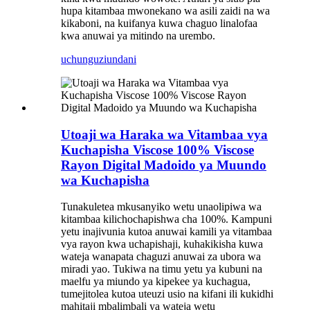
hupa kitambaa mwonekano wa asili zaidi na wa
kikaboni, na kuifanya kuwa chaguo linalofaa
kwa anuwai ya mitindo na urembo.
uchunguzi
undani
Utoaji wa Haraka wa Vitambaa vya
Kuchapisha Viscose 100% Viscose
Rayon Digital Madoido ya Muundo
wa Kuchapisha
Tunakuletea mkusanyiko wetu unaolipiwa wa
kitambaa kilichochapishwa cha 100%. Kampuni
yetu inajivunia kutoa anuwai kamili ya vitambaa
vya rayon kwa uchapishaji, kuhakikisha kuwa
wateja wanapata chaguzi anuwai za ubora wa
miradi yao. Tukiwa na timu yetu ya kubuni na
maelfu ya miundo ya kipekee ya kuchagua,
tumejitolea kutoa uteuzi usio na kifani ili kukidhi
mahitaji mbalimbali ya wateja wetu