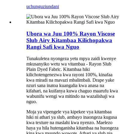
uchunguzi
undani
Ubora wa Juu 100% Rayon Viscose
Slub Airy Kitambaa Kilichopakwa
Rangi Safi kwa Nguo
Tunakuletea nyongeza yetu mpya zaidi kwenye
mkusanyiko wetu wa vitambaa - Rayon Slub
Plain Dyed Fabric. Kitambaa hiki
kilichotengenezwa kwa rayoni 100%, kinafaa
kwa miradi na mavazi mbalimbali. Drape yake
nzuri sana inatoa kuangalia kwa anasa na
kifahari, na kuifanya kuwa chaguo maarufu kwa
wabunifu wengi wa mitindo na wazalishaji wa
nguo.
Moja ya vipengele vya kipekee vya kitambaa
hiki ni athari ya slub, ambayo inaongeza kugusa
kwa texture na maslahi kwa nyenzo. Maelezo
haya ya hila hutenganisha kitambaa na huongeza
kina kwa muundo wowote. Athari ya slub pia