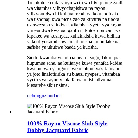
Tunakuletea mkusanyo wetu wa hivi punde zaidi
wa vitambaa vilivyochapishwa na rayon,
vilivyoundwa ili kuinua mradi wako unaofuata
wa ushonaji kwa picha zao za kuvutia na ubora
usioweza kushindwa. Vitambaa vyetu vya rayon
vimeundwa kwa uangalifu ili kutoa upinzani wa
kipekee wa kusinyaa, kuhakikisha kuwa bidhaa
yako iliyokamilishwa inadumisha umbo lake na
safisha ya ukubwa baada ya kuosha.
Sio tu kwamba vitambaa hivi ni sugu, lakini pia
hupumua sana, na kuifanya kuwa yanafaa kabisa
kwa anuwai ya nguo. Iwe unabuni vazi la majira
ya joto linalotiririka au blauzi nyepesi, vitambaa
vyetu vya rayon vitakufanya uhisi tulivu na
kustarehe siku nzima.
uchunguzi
undani
100% Rayon Viscose Slub Style
Dobby Jacquard Fabric