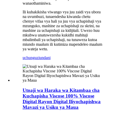
wanaothaminiwa.
Ili kuhakikisha viwango vya juu zaidi vya ubora
na uvumbuzi, tunaendesha kiwanda chetu
chenye vifaa vya hali ya juu vya uchapishaji vya
mzunguko, mashine za uchapishaji za skrini, na
mashine za uchapishaji za kidijitali. Uwezo huu
mkubwa unatuwezesha kukidhi mahitaji
mbalimbali ya uchapishaji, na tunaweza kutoa
miundo maalum ili kutimiza mapendeleo maalum
ya wateja wetu.
uchunguzi
undani
Utoaji wa Haraka wa Kitambaa cha
Kuchapisha Viscose 100% Viscose
Digital Rayon Digital Iliyochapishwa
Mavazi ya Usiku ya Maua