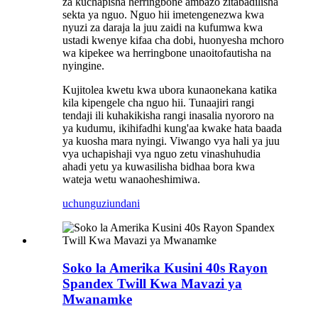
za kuchapisha herringbone ambazo zitabadilisha
sekta ya nguo. Nguo hii imetengenezwa kwa
nyuzi za daraja la juu zaidi na kufumwa kwa
ustadi kwenye kifaa cha dobi, huonyesha mchoro
wa kipekee wa herringbone unaoitofautisha na
nyingine.
Kujitolea kwetu kwa ubora kunaonekana katika
kila kipengele cha nguo hii. Tunaajiri rangi
tendaji ili kuhakikisha rangi inasalia nyororo na
ya kudumu, ikihifadhi kung'aa kwake hata baada
ya kuosha mara nyingi. Viwango vya hali ya juu
vya uchapishaji vya nguo zetu vinashuhudia
ahadi yetu ya kuwasilisha bidhaa bora kwa
wateja wetu wanaoheshimiwa.
uchunguzi
undani
Soko la Amerika Kusini 40s Rayon
Spandex Twill Kwa Mavazi ya
Mwanamke