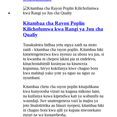
Kitambaa cha Rayon Poplin
Kilichofumwa kwa Rangi ya Juu cha
Qualiy
Tunakuletea bidhaa yetu mpya zaidi na moto
zaidi - kitambaa cha rayon poplin. Kitambaa hiki
kimetengenezwa kwa nyenzo za ubora wa juu, si
tu kwamba ni chepesi lakini pia ni endelevu,
kinachostahimili kusinyaa na kinaweza
kupumua, hivyo kukifanya kiwe chaguo bora
kwa mahitaji yako yote ya nguo na nguo za
nyumbani.
Kitambaa chetu cha rayon poplin kinajulikana
kwa kunyoosha vizuri na kugusa mikono laini,
na kuifanya kuwa kipendwa kati ya wabunifu na
waundaji. Iwe unatengeneza vazi la majira ya
joto linalotiririka au blauzi nyepesi, kitambaa hiki
ni chaguo bora kwa ajili ya kupata mwonekano
mzuri na wa kustarehesha.