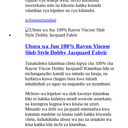
vipimo vya wateja wetu, hivyo kuruhusu
uwezekano usio na kikomo katika kuunda
vitambaa vya kipekee na vya kibinafsi.
uchunguzi
undani
Ubora wa Juu 100% Rayon Viscose
Slub Style Dobby Jacquard Fabric
Tunakuletea kitambaa chetu kipya cha 100% cha
Rayon Viscoe Dobby Jacquard! Kitambaa hiki ni
mchanganyiko kamili wa mtindo na faraja, na
kuifanya kuwa chaguo bora kwa miradi
mbalimbali ya nguo na mapambo ya nyumbani.
Mchoro wa kipekee wa slub kwenye kitambaa
hiki ni hakika kufanya mradi wowote uonekane,
na kuongeza kugusa kwa kisasa na uzuri.
Muundo wa dobi wa jacquard umeundwa kwa
kutumia mashine za kisasa zaidi katika kiwanda
chetu, kuhakikisha ubora wa juu na umakini wa
kina katika kila inchi ya kitambaa.