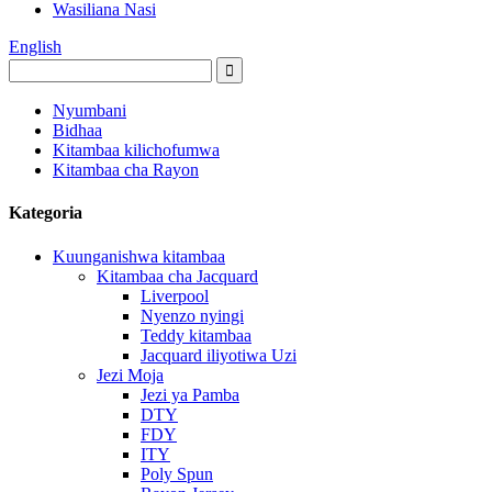
Wasiliana Nasi
English
Nyumbani
Bidhaa
Kitambaa kilichofumwa
Kitambaa cha Rayon
Kategoria
Kuunganishwa kitambaa
Kitambaa cha Jacquard
Liverpool
Nyenzo nyingi
Teddy kitambaa
Jacquard iliyotiwa Uzi
Jezi Moja
Jezi ya Pamba
DTY
FDY
ITY
Poly Spun