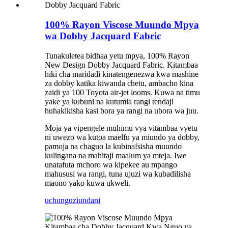
100% Rayon Viscose Muundo Mpya
wa Dobby Jacquard Fabric
Tunakuletea bidhaa yetu mpya, 100% Rayon
New Design Dobby Jacquard Fabric. Kitambaa
hiki cha maridadi kinatengenezwa kwa mashine
za dobby katika kiwanda chetu, ambacho kina
zaidi ya 100 Toyota air-jet looms. Kuwa na timu
yake ya kubuni na kutumia rangi tendaji
huhakikisha kasi bora ya rangi na ubora wa juu.
Moja ya vipengele muhimu vya vitambaa vyetu
ni uwezo wa kutoa maelfu ya miundo ya dobby,
pamoja na chaguo la kubinafsisha muundo
kulingana na mahitaji maalum ya mteja. Iwe
unatafuta mchoro wa kipekee au mpango
mahususi wa rangi, tuna ujuzi wa kubadilisha
maono yako kuwa ukweli.
uchunguzi
undani