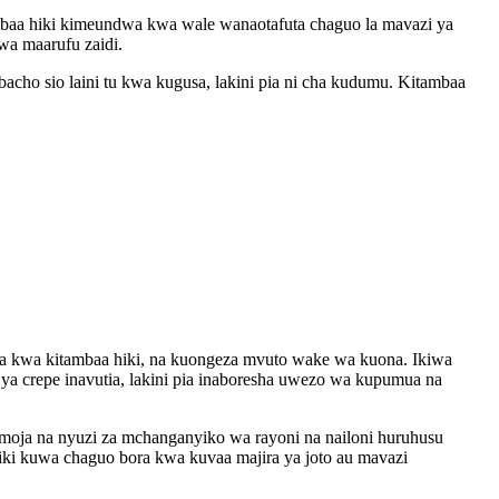
baa hiki kimeundwa kwa wale wanaotafuta chaguo la mavazi ya
wa maarufu zaidi.
ho sio laini tu kwa kugusa, lakini pia ni cha kudumu. Kitambaa
zwa kwa kitambaa hiki, na kuongeza mvuto wake wa kuona. Ikiwa
ya crepe inavutia, lakini pia inaboresha uwezo wa kupumua na
pamoja na nyuzi za mchanganyiko wa rayoni na nailoni huruhusu
 hiki kuwa chaguo bora kwa kuvaa majira ya joto au mavazi