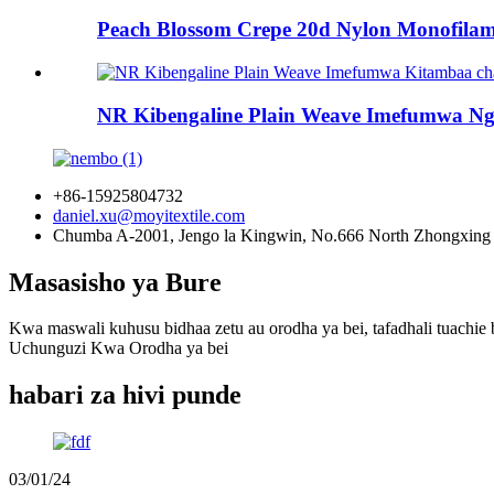
Peach Blossom Crepe 20d Nylon Monofilame
NR Kibengaline Plain Weave Imefumwa Ng
+86-15925804732
daniel.xu@moyitextile.com
Chumba A-2001, Jengo la Kingwin, No.666 North Zhongxing 
Masasisho ya Bure
Kwa maswali kuhusu bidhaa zetu au orodha ya bei, tafadhali tuachie 
Uchunguzi Kwa Orodha ya bei
habari za hivi punde
03/01/24