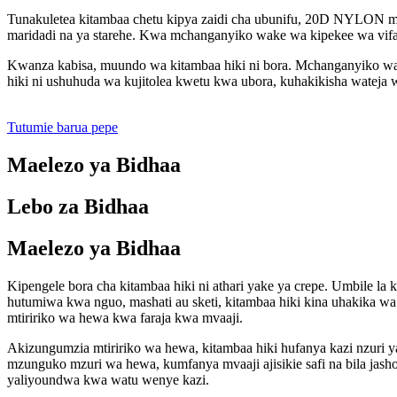
Tunakuletea kitambaa chetu kipya zaidi cha ubunifu, 20D NYLON m
maridadi na ya starehe. Kwa mchanganyiko wake wa kipekee wa vifaa,
Kwanza kabisa, muundo wa kitambaa hiki ni bora. Mchanganyiko wa m
hiki ni ushuhuda wa kujitolea kwetu kwa ubora, kuhakikisha wateja
Tutumie barua pepe
Maelezo ya Bidhaa
Lebo za Bidhaa
Maelezo ya Bidhaa
Kipengele bora cha kitambaa hiki ni athari yake ya crepe. Umbile 
hutumiwa kwa nguo, mashati au sketi, kitambaa hiki kina uhakika wa
mtiririko wa hewa kwa faraja kwa mvaaji.
Akizungumzia mtiririko wa hewa, kitambaa hiki hufanya kazi nzuri ya
mzunguko mzuri wa hewa, kumfanya mvaaji ajisikie safi na bila jasho
yaliyoundwa kwa watu wenye kazi.