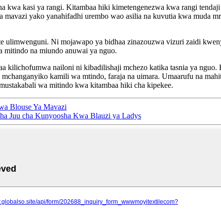
ana kwa kasi ya rangi. Kitambaa hiki kimetengenezwa kwa rangi tendaj
isha mavazi yako yanahifadhi urembo wao asilia na kuvutia kwa muda 
te ulimwenguni. Ni mojawapo ya bidhaa zinazouzwa vizuri zaidi kwen
ka mitindo na miundo anuwai ya nguo.
lichofumwa nailoni ni kibadilishaji mchezo katika tasnia ya nguo.
utoa mchanganyiko kamili wa mtindo, faraja na uimara. Umaarufu na ma
 mustakabali wa mitindo kwa kitambaa hiki cha kipekee.
wa Blouse Ya Mavazi
ha Juu cha Kunyoosha Kwa Blauzi ya Ladys