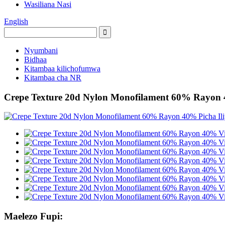
Wasiliana Nasi
English
Nyumbani
Bidhaa
Kitambaa kilichofumwa
Kitambaa cha NR
Crepe Texture 20d Nylon Monofilament 60% Rayo
Maelezo Fupi: