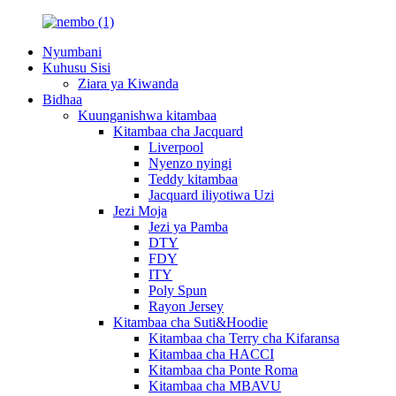
Nyumbani
Kuhusu Sisi
Ziara ya Kiwanda
Bidhaa
Kuunganishwa kitambaa
Kitambaa cha Jacquard
Liverpool
Nyenzo nyingi
Teddy kitambaa
Jacquard iliyotiwa Uzi
Jezi Moja
Jezi ya Pamba
DTY
FDY
ITY
Poly Spun
Rayon Jersey
Kitambaa cha Suti&Hoodie
Kitambaa cha Terry cha Kifaransa
Kitambaa cha HACCI
Kitambaa cha Ponte Roma
Kitambaa cha MBAVU