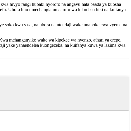
i kwa hivyo rangi hubaki nyororo na angavu hata baada ya kuosha
mrefu. Ubora huu umechangia umaarufu wa kitambaa hiki na kuifanya
ye soko kwa sasa, na ubora na utendaji wake unapokelewa vyema na
 Kwa mchanganyiko wake wa kipekee wa nyenzo, athari ya crepe,
hitaji yake yanaendelea kuongezeka, na kuifanya kuwa ya lazima kwa