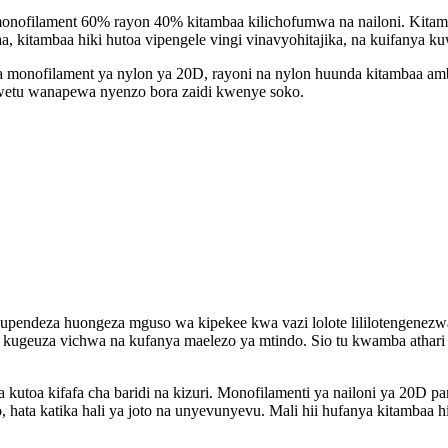
onofilament 60% rayon 40% kitambaa kilichofumwa na nailoni. Kitam
 kitambaa hiki hutoa vipengele vingi vinavyohitajika, na kuifanya ku
onofilament ya nylon ya 20D, rayoni na nylon huunda kitambaa ambac
 wetu wanapewa nyenzo bora zaidi kwenye soko.
la kupendeza huongeza mguso wa kipekee kwa vazi lolote lililotengene
 kugeuza vichwa na kufanya maelezo ya mtindo. Sio tu kwamba athari 
 kutoa kifafa cha baridi na kizuri. Monofilamenti ya nailoni ya 20D 
, hata katika hali ya joto na unyevunyevu. Mali hii hufanya kitambaa