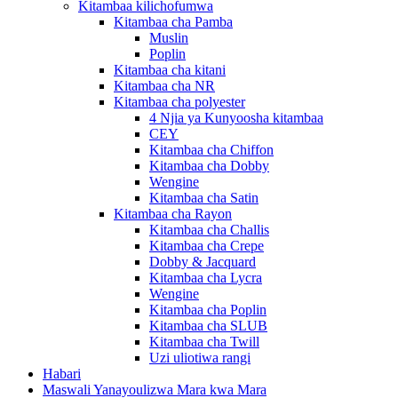
Kitambaa kilichofumwa
Kitambaa cha Pamba
Muslin
Poplin
Kitambaa cha kitani
Kitambaa cha NR
Kitambaa cha polyester
4 Njia ya Kunyoosha kitambaa
CEY
Kitambaa cha Chiffon
Kitambaa cha Dobby
Wengine
Kitambaa cha Satin
Kitambaa cha Rayon
Kitambaa cha Challis
Kitambaa cha Crepe
Dobby & Jacquard
Kitambaa cha Lycra
Wengine
Kitambaa cha Poplin
Kitambaa cha SLUB
Kitambaa cha Twill
Uzi uliotiwa rangi
Habari
Maswali Yanayoulizwa Mara kwa Mara