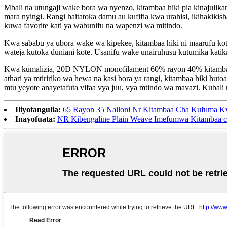
Mbali na utungaji wake bora wa nyenzo, kitambaa hiki pia kinajulik
mara nyingi. Rangi haitatoka damu au kufifia kwa urahisi, ikihakik
kuwa favorite kati ya wabunifu na wapenzi wa mitindo.
Kwa sababu ya ubora wake wa kipekee, kitambaa hiki ni maarufu ko
wateja kutoka duniani kote. Usanifu wake unairuhusu kutumika kati
Kwa kumalizia, 20D NYLON monofilament 60% rayon 40% kitambaa ki
athari ya mtiririko wa hewa na kasi bora ya rangi, kitambaa hiki h
mtu yeyote anayetafuta vifaa vya juu, vya mtindo wa mavazi. Kubali
Iliyotangulia:
65 Rayon 35 Nailoni Nr Kitambaa Cha Kufuma K
Inayofuata:
NR Kibengaline Plain Weave Imefumwa Kitambaa c